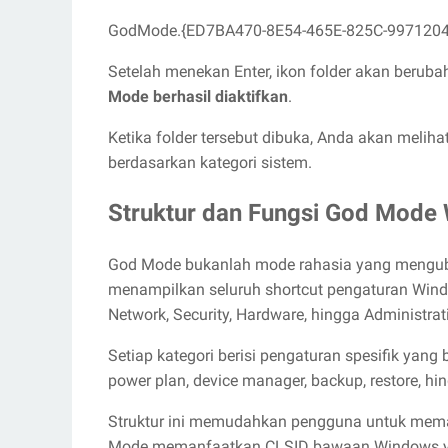
GodMode.{ED7BA470-8E54-465E-825C-997120
Setelah menekan Enter, ikon folder akan berub
Mode berhasil diaktifkan
.
Ketika folder tersebut dibuka, Anda akan melih
berdasarkan kategori sistem.
Struktur dan Fungsi God Mode
God Mode bukanlah mode rahasia yang mengub
menampilkan seluruh shortcut pengaturan Windo
Network, Security, Hardware, hingga Administrat
Setiap kategori berisi pengaturan spesifik yang
power plan, device manager, backup, restore, hi
Struktur ini memudahkan pengguna untuk memah
Mode memanfaatkan CLSID bawaan Windows ya