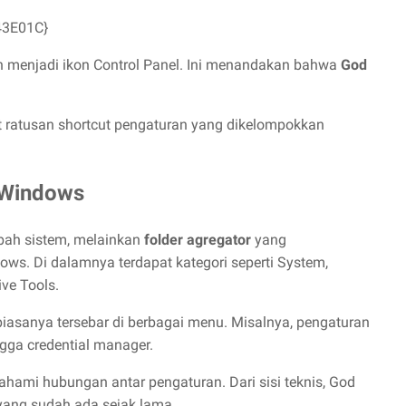
43E01C}
ah menjadi ikon Control Panel. Ini menandakan bahwa
God
at ratusan shortcut pengaturan yang dikelompokkan
 Windows
ah sistem, melainkan
folder agregator
yang
ws. Di dalamnya terdapat kategori seperti System,
ive Tools.
 biasanya tersebar di berbagai menu. Misalnya, pengaturan
ngga credential manager.
ami hubungan antar pengaturan. Dari sisi teknis, God
ng sudah ada sejak lama.