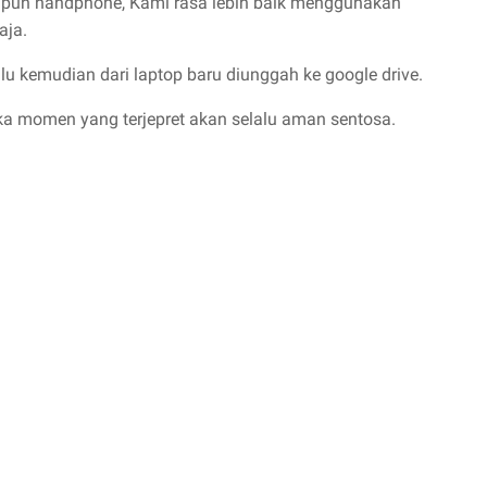
upun handphone, Kami rasa lebih baik menggunakan
aja.
u kemudian dari laptop baru diunggah ke google drive.
ka momen yang terjepret akan selalu aman sentosa.