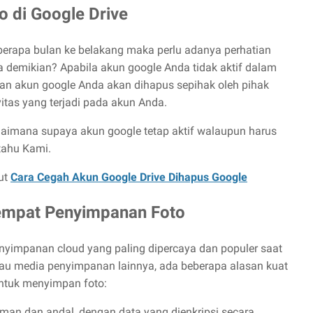
o di Google Drive
berapa bulan ke belakang maka perlu adanya perhatian
 demikian? Apabila akun google Anda tidak aktif dalam
an akun google Anda akan dihapus sepihak oleh pihak
vitas yang terjadi pada akun Anda.
gaimana supaya akun google tetap aktif walaupun harus
etahu Kami.
kut
Cara Cegah Akun Google Drive Dihapus Google
Tempat Penyimpanan Foto
nyimpanan cloud yang paling dipercaya dan populer saat
tau media penyimpanan lainnya, ada beberapa alasan kuat
ntuk menyimpan foto:
an dan andal, dengan data yang dienkripsi secara