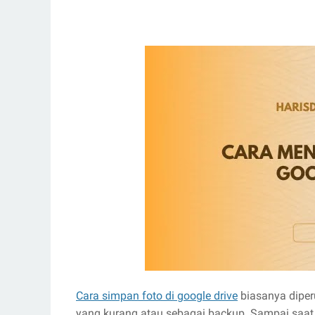
Cara simpan foto di google drive
biasanya dipe
yang kurang atau sebagai backup. Sampai saat