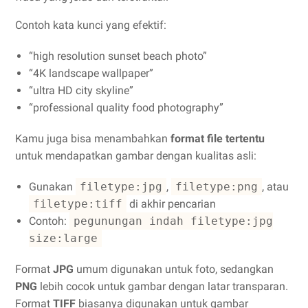
Contoh kata kunci yang efektif:
“high resolution sunset beach photo”
“4K landscape wallpaper”
“ultra HD city skyline”
“professional quality food photography”
Kamu juga bisa menambahkan
format file tertentu
untuk mendapatkan gambar dengan kualitas asli:
Gunakan
filetype:jpg
,
filetype:png
, atau
filetype:tiff
di akhir pencarian
Contoh:
pegunungan indah filetype:jpg
size:large
Format
JPG
umum digunakan untuk foto, sedangkan
PNG
lebih cocok untuk gambar dengan latar transparan.
Format
TIFF
biasanya digunakan untuk gambar