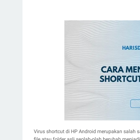
Virus shortcut di HP Android merupakan salah
file atau folder asli seolah-olah berubah menjadi