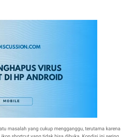
 satu masalah yang cukup mengganggu, terutama karena
 ikon shortcut yang tidak bisa dibuka. Kondisi ini sering