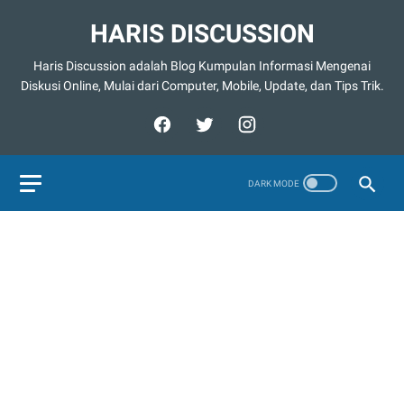
HARIS DISCUSSION
Haris Discussion adalah Blog Kumpulan Informasi Mengenai
Diskusi Online, Mulai dari Computer, Mobile, Update, dan Tips Trik.