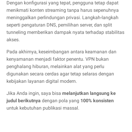
Dengan konfigurasi yang tepat, pengguna tetap dapat
menikmati konten streaming tanpa harus sepenuhnya
meninggalkan perlindungan privasi. Langkah-langkah
seperti pengaturan DNS, pemilihan server, dan split
tunneling memberikan dampak nyata terhadap stabilitas
akses.
Pada akhirnya, keseimbangan antara keamanan dan
kenyamanan menjadi faktor penentu. VPN bukan
penghalang hiburan, melainkan alat yang perlu
digunakan secara cerdas agar tetap selaras dengan
kebijakan layanan digital modern.
Jika Anda ingin, saya bisa
melanjutkan langsung ke
judul berikutnya
dengan pola yang
100% konsisten
untuk kebutuhan publikasi massal.