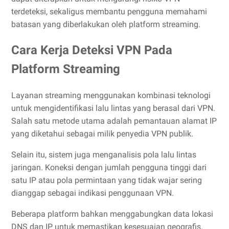
terdeteksi, sekaligus membantu pengguna memahami
batasan yang diberlakukan oleh platform streaming.
Cara Kerja Deteksi VPN Pada
Platform Streaming
Layanan streaming menggunakan kombinasi teknologi
untuk mengidentifikasi lalu lintas yang berasal dari VPN.
Salah satu metode utama adalah pemantauan alamat IP
yang diketahui sebagai milik penyedia VPN publik.
Selain itu, sistem juga menganalisis pola lalu lintas
jaringan. Koneksi dengan jumlah pengguna tinggi dari
satu IP atau pola permintaan yang tidak wajar sering
dianggap sebagai indikasi penggunaan VPN.
Beberapa platform bahkan menggabungkan data lokasi
DNS dan IP untuk memastikan kesesuaian geografis.