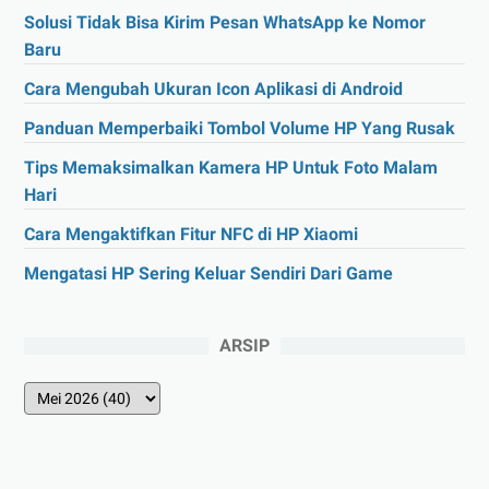
Solusi Tidak Bisa Kirim Pesan WhatsApp ke Nomor
Baru
Cara Mengubah Ukuran Icon Aplikasi di Android
Panduan Memperbaiki Tombol Volume HP Yang Rusak
Tips Memaksimalkan Kamera HP Untuk Foto Malam
Hari
Cara Mengaktifkan Fitur NFC di HP Xiaomi
Mengatasi HP Sering Keluar Sendiri Dari Game
ARSIP