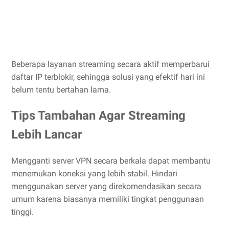
Beberapa layanan streaming secara aktif memperbarui
daftar IP terblokir, sehingga solusi yang efektif hari ini
belum tentu bertahan lama.
Tips Tambahan Agar Streaming
Lebih Lancar
Mengganti server VPN secara berkala dapat membantu
menemukan koneksi yang lebih stabil. Hindari
menggunakan server yang direkomendasikan secara
umum karena biasanya memiliki tingkat penggunaan
tinggi.