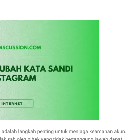
a adalah langkah penting untuk menjaga keamanan akun.
dak sah oleh pihak yang tidak bertanggung jawab dapat