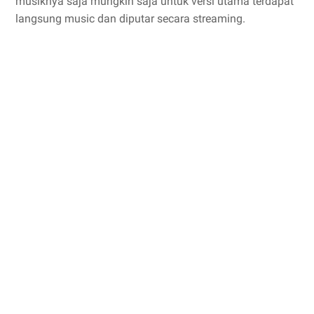
musiknya saja mungkin saja untuk versi utama terdapat
langsung music dan diputar secara streaming.